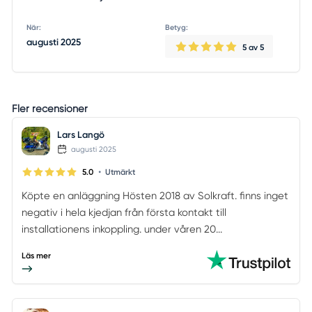
När:
Betyg:
augusti 2025
5
av 5
Fler recensioner
Lars Langö
augusti 2025
•
5.0
Utmärkt
Köpte en anläggning Hösten 2018 av Solkraft. finns inget
negativ i hela kjedjan från första kontakt till
installationens inkoppling. under våren 20...
Läs mer