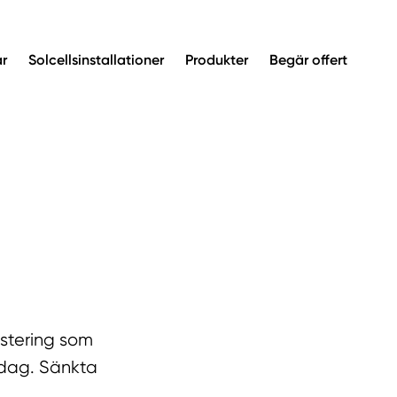
ar
Solcellsinstallationer
Produkter
Begär offert
estering som
ardag. Sänkta