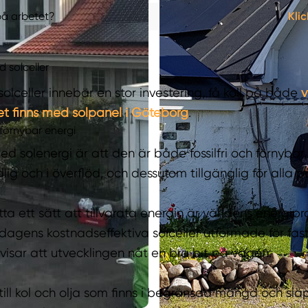
 på arbetet?
Klic
 solceller
 solceller innebär en stor investering, få koll på både
v
et finns med solpanel i Göteborg
.
h förnybar energi
ed solenergi är att den är både fossilfri och förnybar, 
ig och i överflöd, och dessutom tillgänglig för alla p
itta ett sätt att tillvarata energin är världens energip
 dagens kostnadseffektiva solceller utformade för fast
isar att utvecklingen nåt en bra bit på vägen.
till kol och olja som finns i begränsad mängd och slä