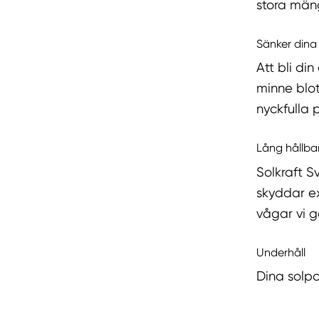
stora mäng
Sänker dina
Att bli di
minne blot
nyckfulla p
Lång hållba
Solkraft 
skyddar e
vågar vi g
Underhåll
Dina solpa