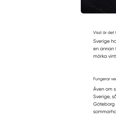
Visst är det
Sverige ha
en annan f
mörka vint
Fungerar ver
Även om so
Sverige, s
Göteborg e
sommarha