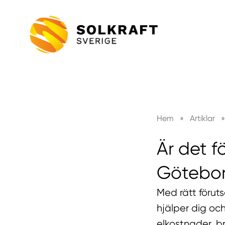
Hem
»
Artiklar
»
Är det f
Götebo
Med rätt föruts
hjälper dig oc
elkostnader, br