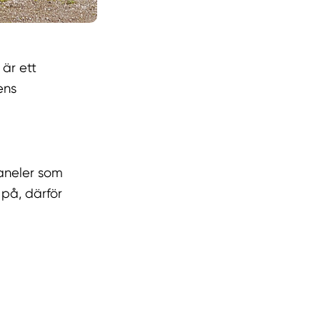
 är ett
ens
aneler som
på, därför