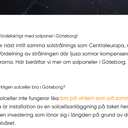
 fördelaktigt med solpanel i Göteborg!
r näst intill samma solstrålnings som Centraleuropa
ördelning av strålningen där ljusa somrar kompensera
rarna. Här berättar vi mer om solpaneler i Göteborg.
kligen solceller bra i Göteborg?
lceller inte fungerar lika
bra på vintern som på som
å är installation av en solcellsanläggning på taket h
n investering som lönar sig i längden på grund av de
lvåret.