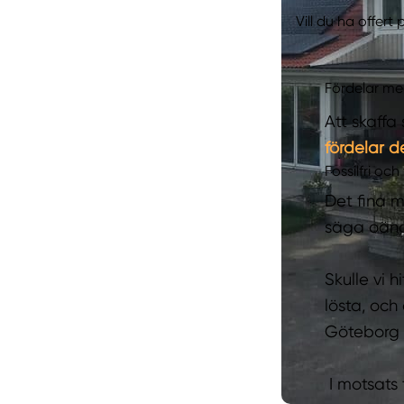
Vill du ha offert
Fördelar med
Att skaffa
fördelar d
Fossilfri oc
Det fina m
säga oändl
Skulle vi h
lösta, och
Göteborg v
I motsats 