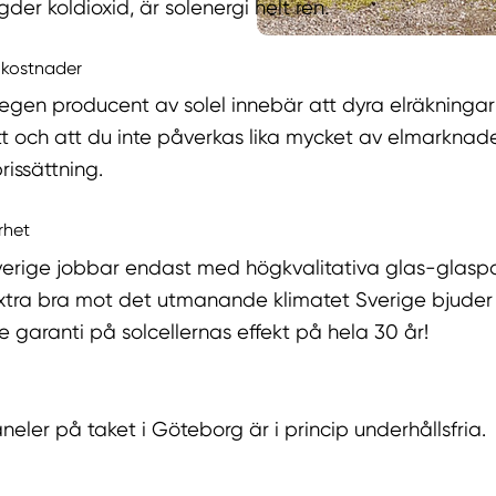
der koldioxid, är solenergi helt ren.
 kostnader
n egen producent av solel innebär att dyra elräkningar
t och att du inte påverkas lika mycket av elmarknad
rissättning.
rhet
Sverige jobbar endast med högkvalitativa glas-glasp
xtra bra mot det utmanande klimatet Sverige bjuder 
e garanti på solcellernas effekt på hela 30 år!
neler på taket i Göteborg är i princip underhållsfria.