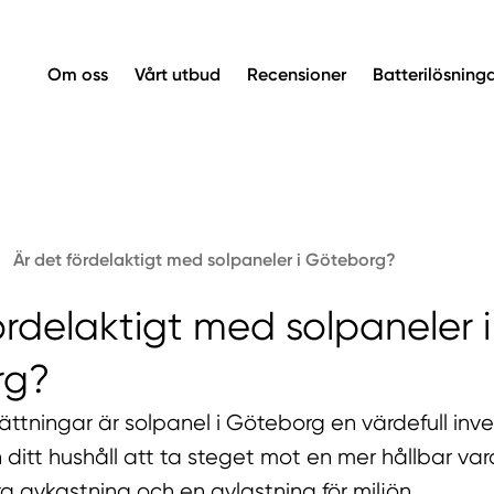
Om oss
Vårt utbud
Recensioner
Batterilösning
Är det fördelaktigt med solpaneler i Göteborg?
ördelaktigt med solpaneler i
rg?
ättningar är solpanel i Göteborg en värdefull inv
h ditt hushåll att ta steget mot en mer hållbar v
a avkastning och en avlastning för miljön.