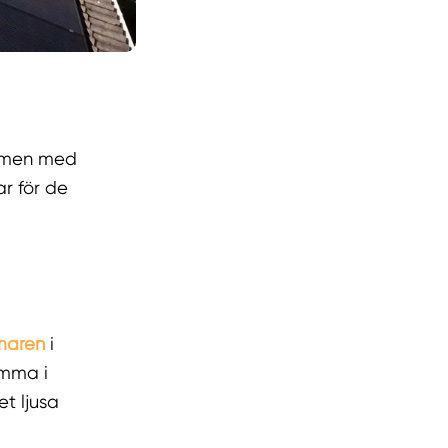
, men med
r för de
maren
i
emma i
t ljusa