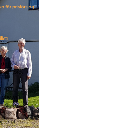
ka för prisförslag
ilka
det vill
å vår jord.
roblem
igheter i
pper ut