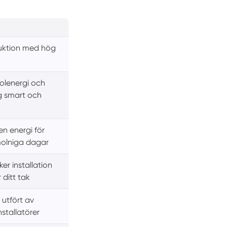
duktion med hög
olenergi och
ng smart och
en energi för
molniga dagar
ker installation
 ditt tak
 utfört av
nstallatörer