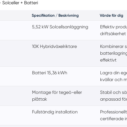
Solceller + Batteri
Specifikation / Beskrivning
Värde för dig
5,52 kW Solcellsanläggning
Effektiv pro
driftsäkerhet
10K Hybridväxelriktare
Kombinerar s
batterilagri
effektivt
Batteri 15,36 kWh
Lagra din eg
kvällar och 
Montage för tegeö-eller
Stabil och sä
plåttak
anpassad för
Fullständig installation
Professionellt
certifierade i