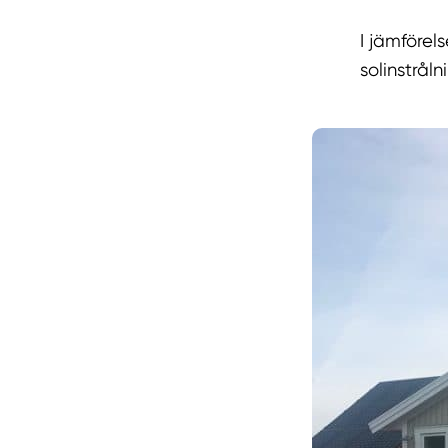
I jämförel
solinstråln