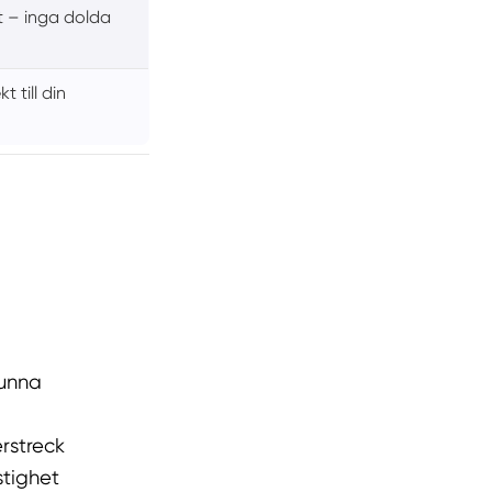
at – inga dolda
t till din
kunna
erstreck
stighet