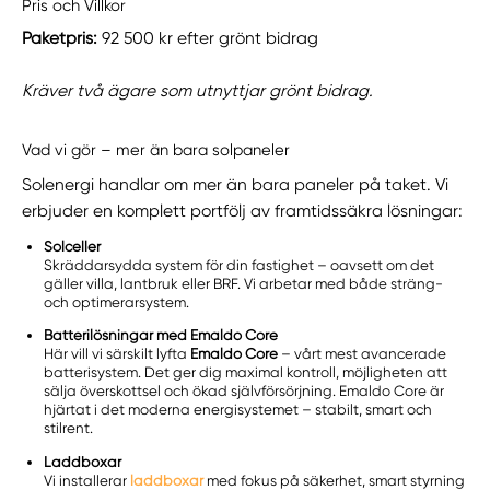
Pris och Villkor
Paketpris:
92 500 kr efter grönt bidrag
Kräver två ägare som utnyttjar grönt bidrag.
Vad vi gör – mer än bara solpaneler
Solenergi handlar om mer än bara paneler på taket. Vi
erbjuder en komplett portfölj av framtidssäkra lösningar:
Solceller
Skräddarsydda system för din fastighet – oavsett om det
gäller villa, lantbruk eller BRF. Vi arbetar med både sträng-
och optimerarsystem.
Batterilösningar med Emaldo Core
Här vill vi särskilt lyfta
Emaldo Core
– vårt mest avancerade
batterisystem. Det ger dig maximal kontroll, möjligheten att
sälja överskottsel och ökad självförsörjning. Emaldo Core är
hjärtat i det moderna energisystemet – stabilt, smart och
stilrent.
Laddboxar
Vi installerar
laddboxar
med fokus på säkerhet, smart styrning