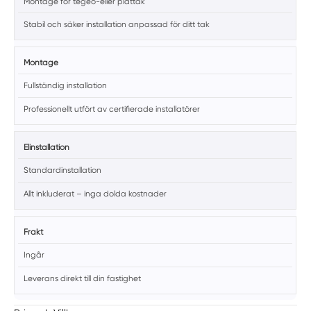
Montage för tegeö-eller plåttak
Stabil och säker installation anpassad för ditt tak
Montage
Fullständig installation
Professionellt utfört av certifierade installatörer
Elinstallation
Standardinstallation
Allt inkluderat – inga dolda kostnader
Frakt
Ingår
Leverans direkt till din fastighet