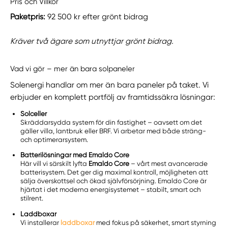
Pris och Villkor
Paketpris:
92 500 kr efter grönt bidrag
Kräver två ägare som utnyttjar grönt bidrag.
Vad vi gör – mer än bara solpaneler
Solenergi handlar om mer än bara paneler på taket. Vi
erbjuder en komplett portfölj av framtidssäkra lösningar:
Solceller
Skräddarsydda system för din fastighet – oavsett om det
gäller villa, lantbruk eller BRF. Vi arbetar med både sträng-
och optimerarsystem.
Batterilösningar med Emaldo Core
Här vill vi särskilt lyfta
Emaldo Core
– vårt mest avancerade
batterisystem. Det ger dig maximal kontroll, möjligheten att
sälja överskottsel och ökad självförsörjning. Emaldo Core är
hjärtat i det moderna energisystemet – stabilt, smart och
stilrent.
Laddboxar
Vi installerar
laddboxar
med fokus på säkerhet, smart styrning