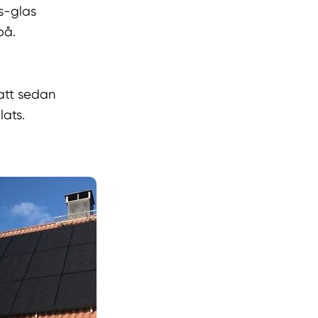
s-glas
på.
 att sedan
lats.