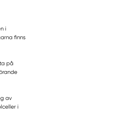
n i
garna finns
tta på
törande
ng av
celler i