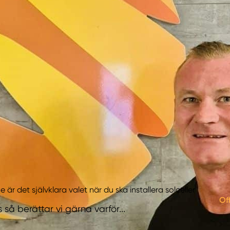
e är det självklara valet när du ska installera solceller
Of
 så berättar vi gärna varför...