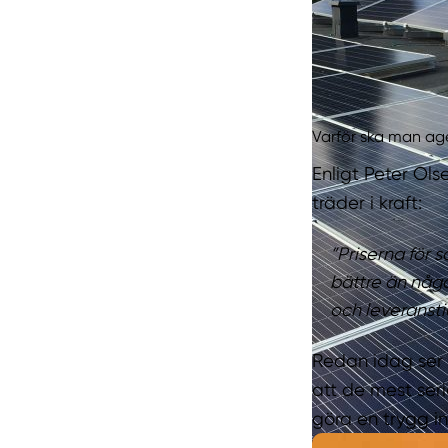
Varför ska man ag
Enligt Peter Olse
träder i kraft:
”Priserna för s
bättre än någ
och leveransti
Redan idag ser 
att de mest seri
göra en trygg in