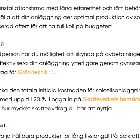
linstallationsfirma med lång erfarenhet och rätt behör
tälla att din anläggning ger optimal produktion av so
cerad offert för att ha full koll på budgeten!
ag
tperson har du möjlighet att skynda på avbetalning
ffektivisera din anläggning ytterligare genom gynn
rag för
Grön teknik
.
ka den totala initiala kostnaden för solcellsanläggni
med upp till 20 %. Logga in på
Skatteverkets hemsid
hur mycket skatteavdrag du har att nyttja.
ukter
 välja hållbara produkter för lång livslängd! På Solkraf