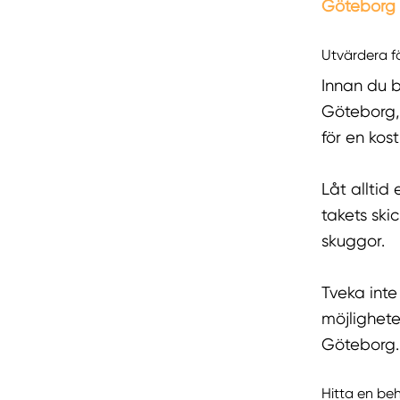
Göteborg
Utvärdera f
Innan du b
Göteborg, 
för en kos
Låt alltid
takets ski
skuggor.
Tveka inte
möjlighete
Göteborg
Hitta en beh