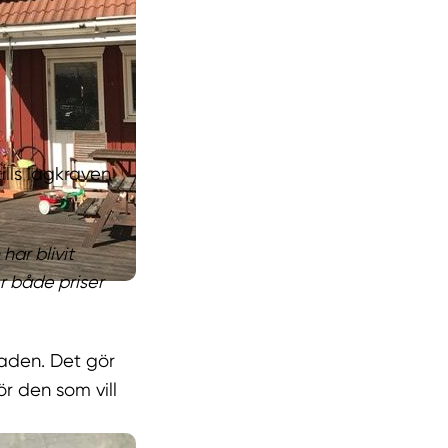
tills lagkraven
har blivit
r både priser
naden. Det gör
ör den som vill