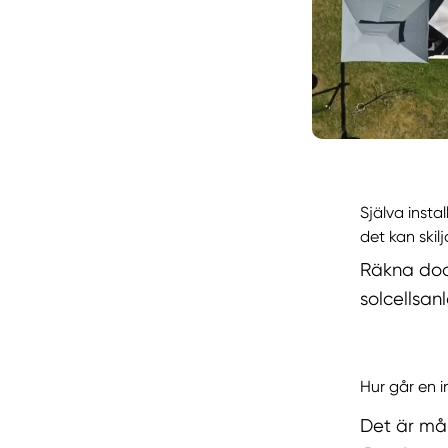
Själva insta
det kan skil
Räkna dock
solcellsan
Hur går en in
Det är mån