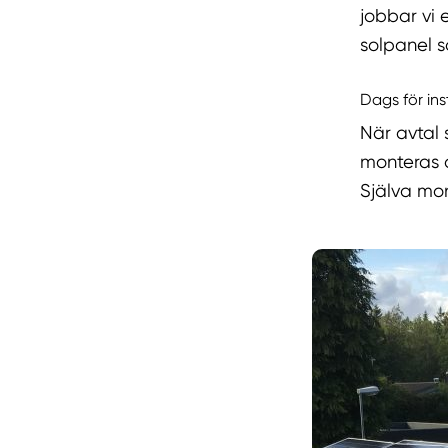
jobbar vi 
solpanel 
Dags för ins
När avtal 
monteras a
Själva mon