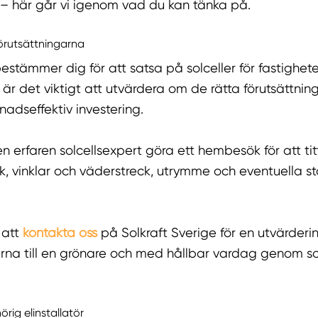
– här går vi igenom vad du kan tänka på.
örutsättningarna
estämmer dig för att satsa på solceller för fastighete
är det viktigt att utvärdera om de rätta förutsättnin
tnadseffektiv investering.
 en erfaren solcellsexpert göra ett hembesök för att ti
ck, vinklar och väderstreck, utrymme och eventuella s
 att
kontakta oss
på Solkraft Sverige för en utvärderi
rna till en grönare och med hållbar vardag genom sol
.
örig elinstallatör