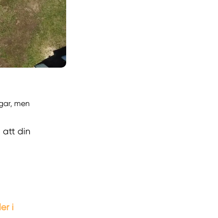
agar, men
 att din
er i