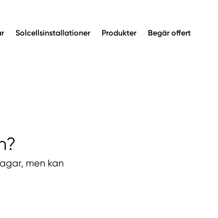
ar
Solcellsinstallationer
Produkter
Begär offert
on?
 dagar, men kan