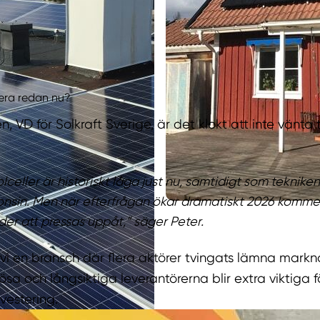
era redan nu?
n, VD för Solkraft Sverige, är det klokt att inte vänta 
olceller är historiskt låga just nu, samtidigt som tekniken 
onsin. Men när efterfrågan ökar dramatiskt 2026 komme
der att pressas uppåt,”
säger Peter.
vi en bransch där flera aktörer tvingats lämna mark
ösa och långsiktiga leverantörerna blir extra viktiga f
vestering.