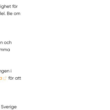
ighet för
lel. Be om
en och
samma
ngen i
a
för att
t Sverige