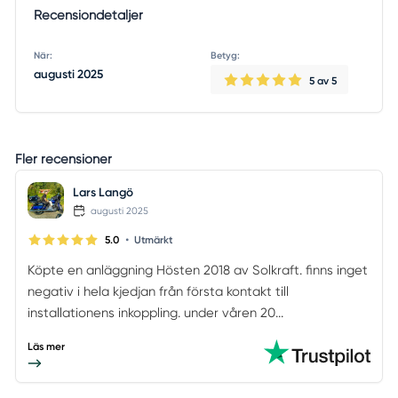
Recensiondetaljer
När:
Betyg:
augusti 2025
5
av 5
Fler recensioner
Lars Langö
augusti 2025
•
5.0
Utmärkt
Köpte en anläggning Hösten 2018 av Solkraft. finns inget
negativ i hela kjedjan från första kontakt till
installationens inkoppling. under våren 20...
Läs mer