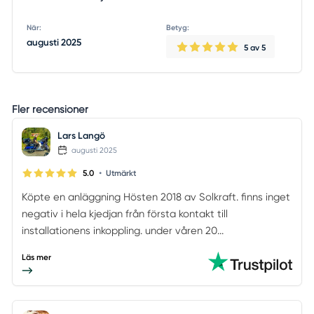
När:
Betyg:
augusti 2025
5
av 5
Fler recensioner
Lars Langö
augusti 2025
•
5.0
Utmärkt
Köpte en anläggning Hösten 2018 av Solkraft. finns inget
negativ i hela kjedjan från första kontakt till
installationens inkoppling. under våren 20...
Läs mer