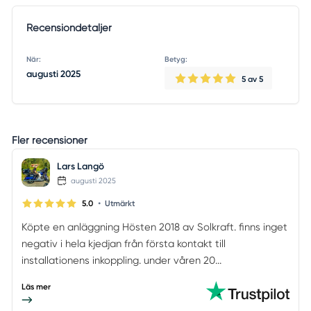
Recensiondetaljer
När:
Betyg:
augusti 2025
5
av 5
Fler recensioner
Lars Langö
augusti 2025
•
5.0
Utmärkt
Köpte en anläggning Hösten 2018 av Solkraft. finns inget
negativ i hela kjedjan från första kontakt till
installationens inkoppling. under våren 20...
Läs mer