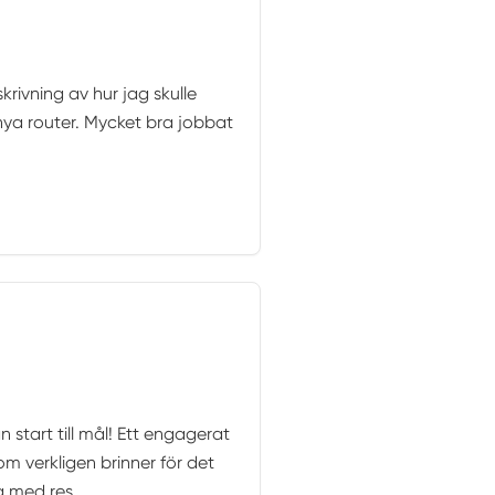
rivning av hur jag skulle
ya router. Mycket bra jobbat
 start till mål! Ett engagerat
m verkligen brinner för det
a med res...