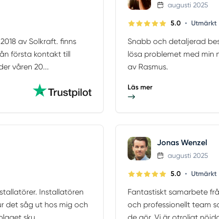
augusti 2025
•
5.0
Utmärkt
018 av Solkraft. finns
Snabb och detaljerad besk
ån första kontakt till
lösa problemet med min n
der våren 20...
av Rasmus.
Läs mer
Jonas Wenzel
augusti 2025
•
5.0
Utmärkt
tallatörer. Installatören
Fantastiskt samarbete från
ur det såg ut hos mig och
och professionellt team so
laget sku...
de gör. Vi är otroligt nöjd