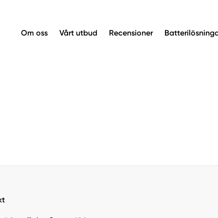
Om oss
Vårt utbud
Recensioner
Batterilösning
kt