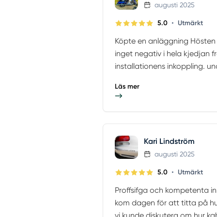
augusti 2025
•
5.0
Utmärkt
Köpte en anläggning Hösten 2
inget negativ i hela kjedjan fr
installationens inkoppling. un
Läs mer
Kari Lindström
augusti 2025
•
5.0
Utmärkt
Proffsifga och kompetenta ins
kom dagen för att titta på h
vi kunde diskutera om hur kab