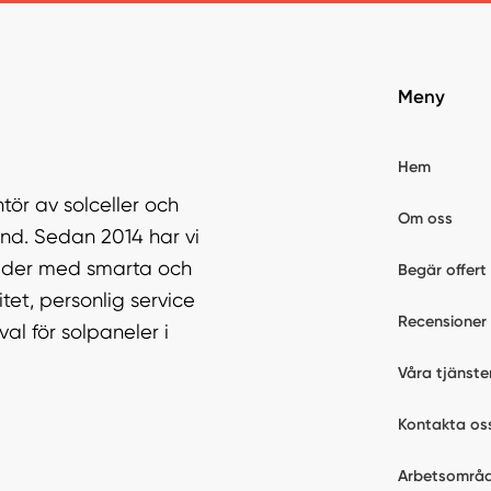
Meny
Hem
tör av solceller och
Om oss
nd. Sedan 2014 har vi
tnader med smarta och
Begär offert
tet, personlig service
Recensioner
al för solpaneler i
Våra tjänste
l
Kontakta os
Arbetsområ