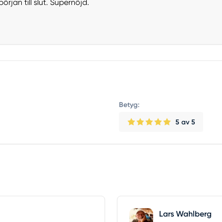
början till slut. Supernöjd.
Betyg:
5
av 5
Lars Wahlberg