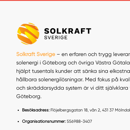
Solkraft Sverige
– en erfaren och trygg leveran
solenergi i Göteborg och övriga Västra Götala
hjälpt tusentals kunder att sänka sina elkos
hållbara solenergilösningar. Med fokus på kvali
och skräddarsydda system är vi ditt självklara v
Göteborg.
Besöksadress:
Flöjelbergsgatan 18, vån 2, 431 37 Mölnda
Organisationsnummer:
556988-3407