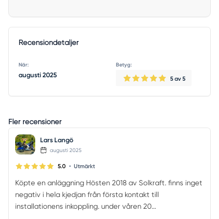
Recensiondetaljer
När:
Betyg:
augusti 2025
5
av 5
Fler recensioner
Lars Langö
augusti 2025
•
5.0
Utmärkt
Köpte en anläggning Hösten 2018 av Solkraft. finns inget
negativ i hela kjedjan från första kontakt till
installationens inkoppling. under våren 20...