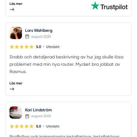
Läs mer
Lars Wahlberg
augusti 2025
•
5.0
Utmärkt
Snabb och detaljerad beskrivning av hur jag skulle lösa
problemet med min nya router. Mycket bra jobbat av
Rasmus.
Läs mer
Kari Lindström
augusti 2025
•
5.0
Utmärkt
Proffsifga och kompetenta installatörer. Installatören