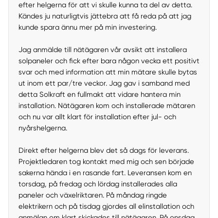
efter helgerna för att vi skulle kunna ta del av detta.
Kändes ju naturligtvis jättebra att få reda på att jag
kunde spara ännu mer på min investering.
Jag anmälde till nätägaren vår avsikt att installera
solpaneler och fick efter bara någon vecka ett positivt
svar och med information att min mätare skulle bytas
ut inom ett par/tre veckor. Jag gav i samband med
detta Solkraft en fullmakt att vidare hantera min
installation. Nätägaren kom och installerade mätaren
och nu var allt klart för installation efter jul- och
nyårshelgerna.
Direkt efter helgerna blev det så dags för leverans.
Projektledaren tog kontakt med mig och sen började
sakerna hända i en rasande fart. Leveransen kom en
torsdag, på fredag och lördag installerades alla
paneler och växelriktaren. På måndag ringde
elektrikern och på tisdag gjordes all elinstallation och
anmälan om klart skickades till nätägaren. På onsdag