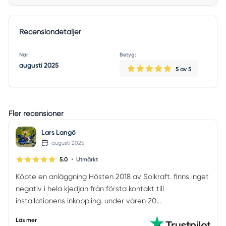
Recensiondetaljer
När:
Betyg:
augusti 2025
5
av 5
Fler recensioner
Lars Langö
augusti 2025
•
5.0
Utmärkt
Köpte en anläggning Hösten 2018 av Solkraft. finns inget
negativ i hela kjedjan från första kontakt till
installationens inkoppling. under våren 20...
Läs mer