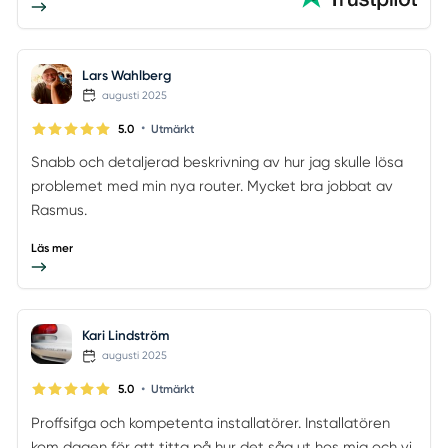
Lars Wahlberg
augusti 2025
•
5.0
Utmärkt
Snabb och detaljerad beskrivning av hur jag skulle lösa
problemet med min nya router. Mycket bra jobbat av
Rasmus.
Läs mer
Kari Lindström
augusti 2025
•
5.0
Utmärkt
Proffsifga och kompetenta installatörer. Installatören
kom dagen för att titta på hur det såg ut hos mig och vi