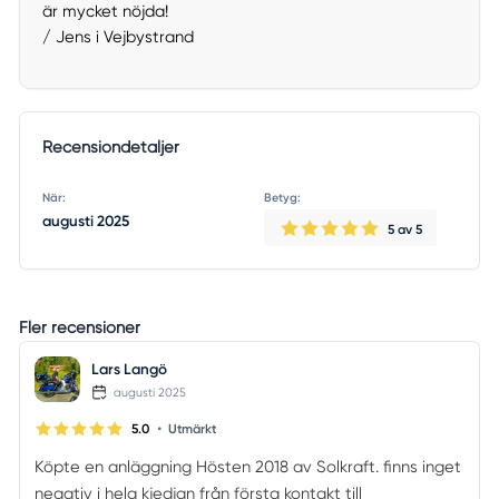
är mycket nöjda!
/ Jens i Vejbystrand
Recensiondetaljer
När:
Betyg:
augusti 2025
5
av 5
Fler recensioner
Lars Langö
augusti 2025
•
5.0
Utmärkt
Köpte en anläggning Hösten 2018 av Solkraft. finns inget
negativ i hela kjedjan från första kontakt till