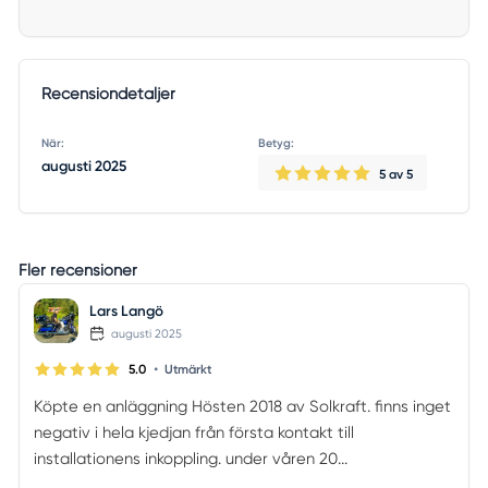
Recensiondetaljer
När:
Betyg:
augusti 2025
5
av 5
Fler recensioner
Lars Langö
augusti 2025
•
5.0
Utmärkt
Köpte en anläggning Hösten 2018 av Solkraft. finns inget
negativ i hela kjedjan från första kontakt till
installationens inkoppling. under våren 20...