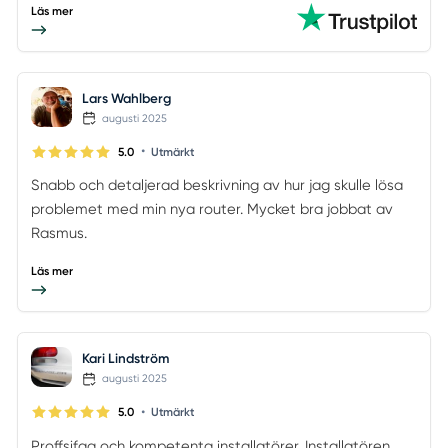
Läs mer
Lars Wahlberg
augusti 2025
•
5.0
Utmärkt
Snabb och detaljerad beskrivning av hur jag skulle lösa
problemet med min nya router. Mycket bra jobbat av
Rasmus.
Läs mer
Kari Lindström
augusti 2025
•
5.0
Utmärkt
Proffsifga och kompetenta installatörer. Installatören