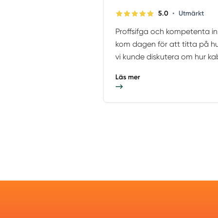
•
5.0
Utmärkt
Proffsifga och kompetenta ins
kom dagen för att titta på h
vi kunde diskutera om hur kab
Läs mer