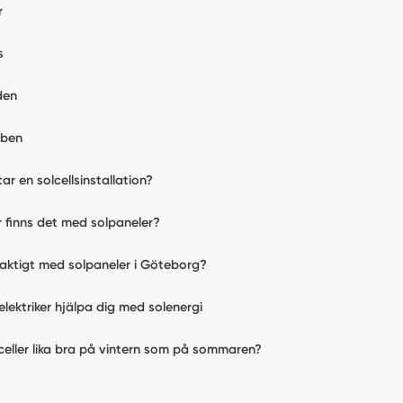
r
s
den
bben
tar en solcellsinstallation?
ar finns det med solpaneler?
laktigt med solpaneler i Göteborg?
elektriker hjälpa dig med solenergi
celler lika bra på vintern som på sommaren?