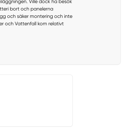
nläggningen. Ville dock ha besök
atteri bort och panelerna
ygg och säker montering och inte
r och Vattenfall kom relativt