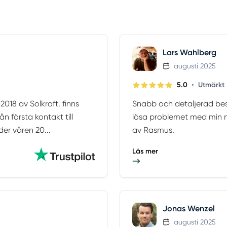
Lars Wahlberg
augusti 2025
•
5.0
Utmärkt
018 av Solkraft. finns
Snabb och detaljerad besk
ån första kontakt till
lösa problemet med min n
der våren 20...
av Rasmus.
Läs mer
Jonas Wenzel
augusti 2025