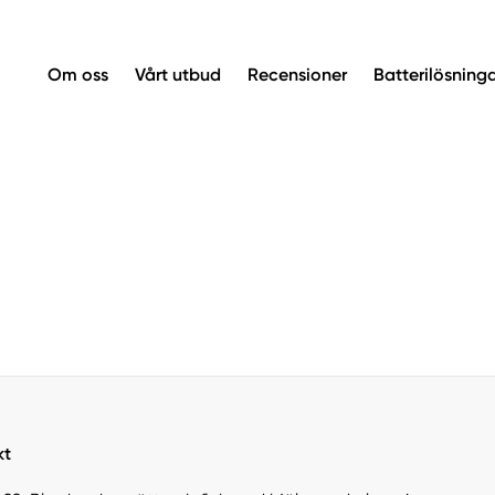
Om oss
Vårt utbud
Recensioner
Batterilösning
kt