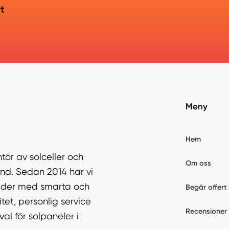
rt
Meny
Hem
tör av solceller och
Om oss
nd. Sedan 2014 har vi
tnader med smarta och
Begär offert
tet, personlig service
Recensioner
al för solpaneler i