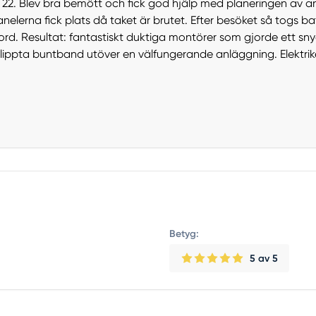
r 22. Blev bra bemött och fick god hjälp med planeringen av a
panelerna fick plats då taket är brutet. Efter besöket så togs b
d. Resultat: fantastiskt duktiga montörer som gjorde ett sn
lippta buntband utöver en välfungerande anläggning. Elektrike
Betyg:
5
av 5