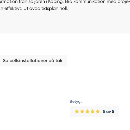
mation från säljaren i Köping. Bra kommunikation med projektl
ffektivt. Utlovad tidsplan höll.
Solcellsinstallationer på tak
Betyg:
5
av 5