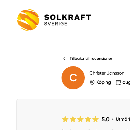
Tillbaka till recensioner
Christer Jansson
C
Köping
aug
5.0
•
Utmär