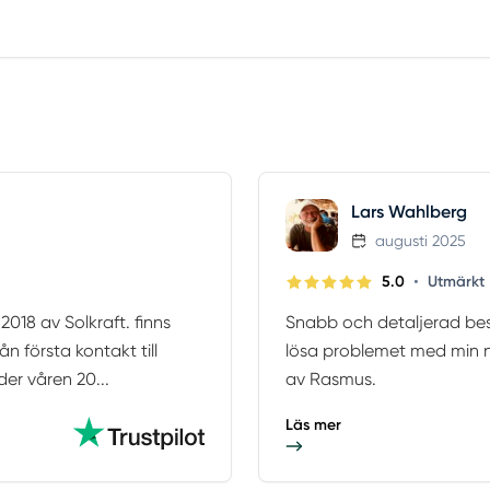
Lars Wahlberg
augusti 2025
•
5.0
Utmärkt
018 av Solkraft. finns
Snabb och detaljerad besk
ån första kontakt till
lösa problemet med min n
der våren 20...
av Rasmus.
Läs mer