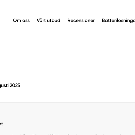
Om oss
Vårt utbud
Recensioner
Batterilösning
usti 2025
kt