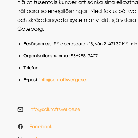
hjälpt tusentals kunder att sänka sina elkos
hållbara solenergilösningar. Med fokus på kvali
och skräddarsydda system är vi ditt självklara v
Göteborg.
Besöksadress:
Flöjelbergsgatan 18, vån 2, 431 37 Mölnda
Organisationsnummer:
556988-3407
Telefon:
E-post:
info@solkraftsverige.se
info@solkraftsverige.se
Facebook