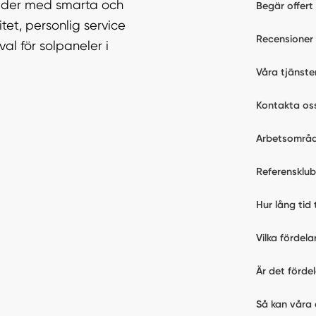
tnader med smarta och
Begär offert
tet, personlig service
Recensioner
al för solpaneler i
Våra tjänste
l
Kontakta os
Arbetsområ
Referensklu
Hur lång tid 
Vilka fördel
Är det förde
Så kan våra 