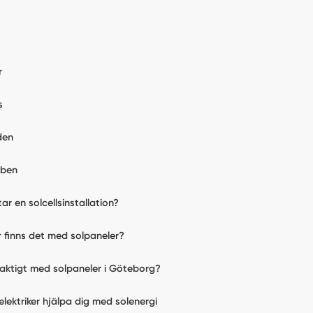
r
s
den
bben
tar en solcellsinstallation?
ar finns det med solpaneler?
laktigt med solpaneler i Göteborg?
elektriker hjälpa dig med solenergi