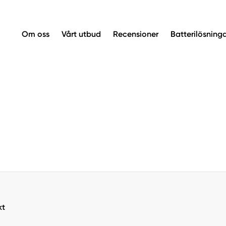
Om oss
Vårt utbud
Recensioner
Batterilösning
kt