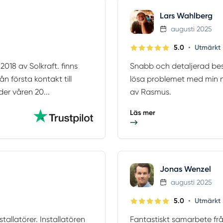
Lars Wahlberg
augusti 2025
•
5.0
Utmärkt
018 av Solkraft. finns
Snabb och detaljerad besk
ån första kontakt till
lösa problemet med min n
der våren 20...
av Rasmus.
Läs mer
Jonas Wenzel
augusti 2025
•
5.0
Utmärkt
tallatörer. Installatören
Fantastiskt samarbete från