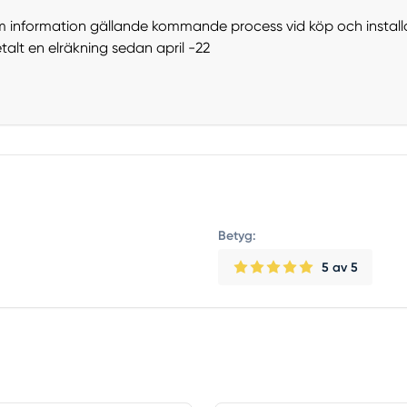
m information gällande kommande process vid köp och installa
etalt en elräkning sedan april -22
Betyg:
5
av 5