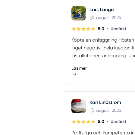
Lars Langö
augusti 2025
•
5.0
Utmärkt
Köpte en anläggning Hösten 2
inget negativ i hela kjedjan fr
installationens inkoppling. un
Läs mer
Kari Lindström
augusti 2025
•
5.0
Utmärkt
Proffsifga och kompetenta ins