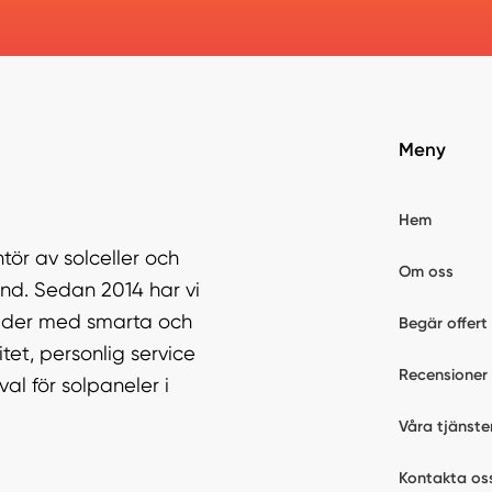
Meny
Hem
tör av solceller och
Om oss
nd. Sedan 2014 har vi
tnader med smarta och
Begär offert
tet, personlig service
Recensioner
al för solpaneler i
Våra tjänste
l
Kontakta os