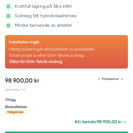
Kraftfull lagring på 38,4 kWh
Solinteg 15K hybridväxelriktare
Mindre beroende av elnätet
Installation ingår
I detta priset ingår elinstallation av produkten.
Totala priset är efter Grön Teknik avdrag.
Villkor för Grön Teknik avdrag
98 900,00 kr
Privatperson
Inkl. moms
/ st
Tillägg
Elinstallation
Obligatorisk
Att betala:
98 900,00 kr