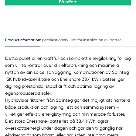
Få offert
Produktinformation
Specifikationer
Villkor för installation av batteri
Detta paket är en kraftfull och komplett energilösning för dig
som vill ta kontroll över din elförbrukning och maximera
nyttan av din solcellsanläggning. Kombinationen av Solinteg
15K hybridväxelriktare och Enershare 38,4 kWh batteri ger
dig hög prestanda, stabil drift och optimal lagring av
egenproducerad solel.
Hybridväxelriktaren från Solinteg gör det möjligt att hantera
både produktion och lagring i ett och samma system –
vilket ger effektiv energistyrning och minimerade förluster.
Det stora Enershare-batteriet på 38,4 kWh lagrar
överskottsenergi under dagen och gör den tillgänglig när
elpriserna är som högst, eller när solen inte producerar.